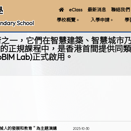
學
eClass
最新消息
聯絡我們
學校概覽
入學申請
學
ndary School
用技術之一，它們在智慧建築、智慧城
的正規課程中，是香港首間提供同類課
IM Lab)正式啟用。
械人的發展和教育＂為主題演講
2025-10-30