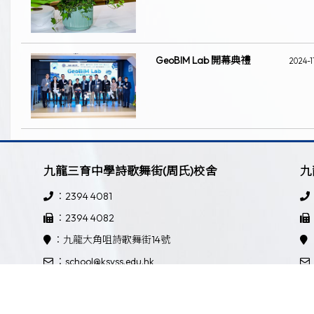
GeoBIM Lab 開幕典禮
2024-1
九龍三育中學詩歌舞街(周氏)校舍
九
：2394 4081
：2394 4082
：九龍大角咀詩歌舞街14號
：school@ksyss.edu.hk