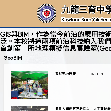
九龍三育中
Kowloon Sam Yuk Seco
GIS與BIM，作為當今前沿的應
泛。本校將這兩項前沿科技納入我們
首創第一所地理模擬信息實驗室(GeoB
GeoBIM
零碳天地展覽
2025-10-31
復旦大學商慧亮教授以＂人工智能機