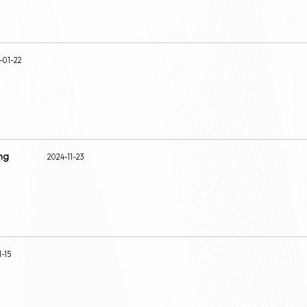
-01-22
ng
2024-11-23
1-15