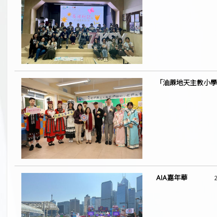
「油蔴地天主教小學
AIA嘉年華