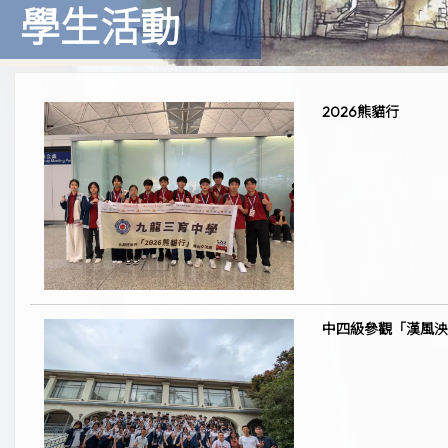
學生活動
2026熊貓行
中四級參觀「漢風泱