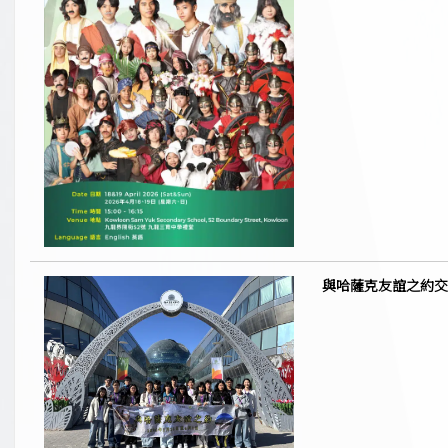
與哈薩克友誼之約交