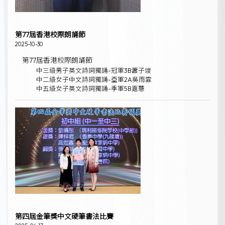
第77屆香港校際朗誦節
2025-10-30
第77屆香港校際朗誦節
中三級男子英文詩詞獨誦-冠軍3B蕭子竣
中二級女子中文詩詞獨誦-亞軍2A吳雨霏
中五級女子英文詩詞獨誦-季軍5B嘉慧
第四屆金筆獎中文硬筆書法比賽