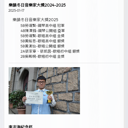
樂韻冬日音樂家大獎2024-2025
2025-01-17
樂韻冬日音樂家大獎2025
5B勞靖賢-鋼琴高中組 冠軍
4B陳澤鋒-鋼琴公開組 亞軍
5B勞靖賢-歌唱高中組 金獎
5B黃銘恩-歌唱高中組 銀獎
5B黃滿怡-歌唱公開組 銀獎
2A張家寧、張凱茵-歌唱初中組 銀獎
2B吳晞桐-歌唱初中組 金獎
李志海紀念杯