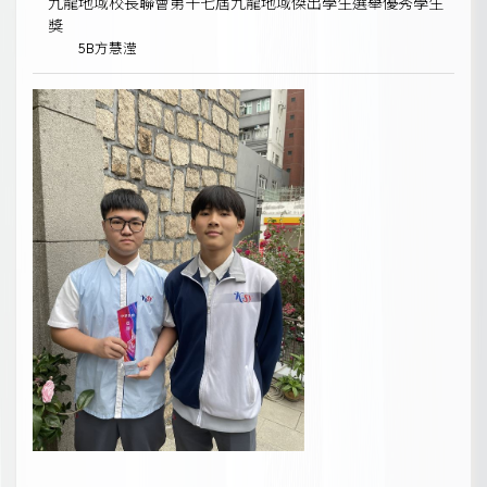
九龍地域校長聯會第十七屆九龍地域傑出學生選舉優秀學生
獎
5B方慧滢