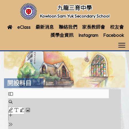
九龍三育中學
Kowloon Sam Yuk Secondary School
eClass
最新消息
聯絡我們
家長教師會
校友會
獎學金資訊
Instagram
Facebook
T
開設科目