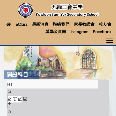
九龍三育中學
Kowloon Sam Yuk Secondary School
eClass
最新消息
聯絡我們
家長教師會
校友會
獎學金資訊
Instagram
Facebook
T
開設科目