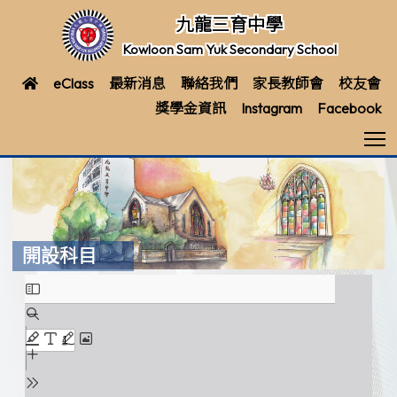
九龍三育中學
Kowloon Sam Yuk Secondary School
eClass
最新消息
聯絡我們
家長教師會
校友會
獎學金資訊
Instagram
Facebook
T
開設科目