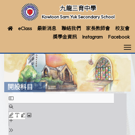
九龍三育中學
Kowloon Sam Yuk Secondary School
eClass
最新消息
聯絡我們
家長教師會
校友會
獎學金資訊
Instagram
Facebook
T
開設科目