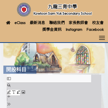
九龍三育中學
Kowloon Sam Yuk Secondary School
eClass
最新消息
聯絡我們
家長教師會
校友會
獎學金資訊
Instagram
Facebook
T
開設科目