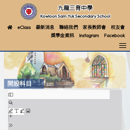
九龍三育中學
Kowloon Sam Yuk Secondary School
eClass
最新消息
聯絡我們
家長教師會
校友會
獎學金資訊
Instagram
Facebook
T
開設科目