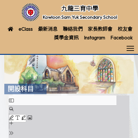
九龍三育中學
Kowloon Sam Yuk Secondary School
eClass
最新消息
聯絡我們
家長教師會
校友會
獎學金資訊
Instagram
Facebook
T
開設科目