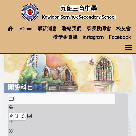
九龍三育中學
Kowloon Sam Yuk Secondary School
eClass
最新消息
聯絡我們
家長教師會
校友會
獎學金資訊
Instagram
Facebook
T
開設科目