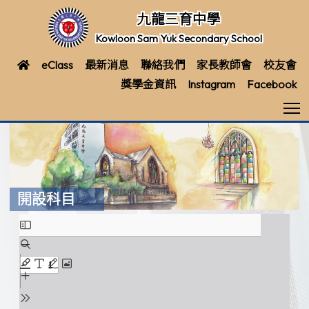
九龍三育中學
Kowloon Sam Yuk Secondary School
eClass
最新消息
聯絡我們
家長教師會
校友會
獎學金資訊
Instagram
Facebook
T
開設科目