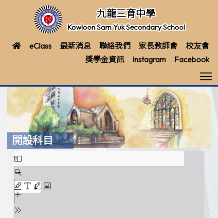
九龍三育中學
Kowloon Sam Yuk Secondary School
eClass
最新消息
聯絡我們
家長教師會
校友會
獎學金資訊
Instagram
Facebook
T
開設科目