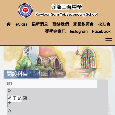
九龍三育中學
Kowloon Sam Yuk Secondary School
eClass
最新消息
聯絡我們
家長教師會
校友會
獎學金資訊
Instagram
Facebook
T
開設科目