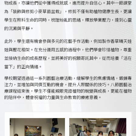
物成長，亦讓他們從中獲得成就感，進而提升自信心。其中一節課堂
為「裝飾與修剪小麥草苗盆栽」，修剪不僅有助植物健康生長，更讓
學生在照料生命的同時，梳理紛亂的思緒，釋放學業壓力，達到心靈
的沉澱與平靜。
此外，學生還有機會參與多元的花藝手作活動，例如製作香草晴天娃
娃與壓花相架。在充分運用五感的過程中，他們學會珍惜植物，尊重
並接納生命的成長歷程，並將美好的祝願寄託其中，從而培養「活在
當下」的正向情緒。
學校期望透過這一系列園藝治療活動，緩解學生的焦慮情緒，鍛鍊專
注力，並增加與同儕互動的機會，提升人際關係的技巧。八節園藝治
療課程結束後，學生不僅能親眼見證植物的蛻變與成長，更能在植物
的陪伴中，體會祝福的力量與生命教育的療癒意義。