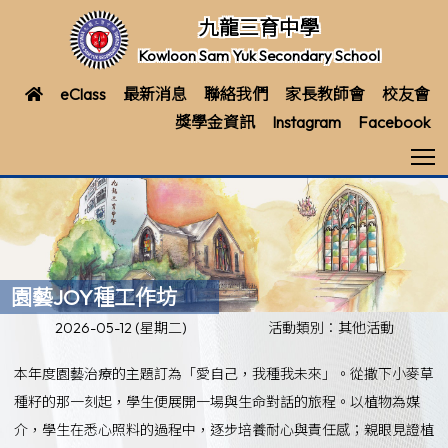
九龍三育中學
Kowloon Sam Yuk Secondary School
eClass
最新消息
聯絡我們
家長教師會
校友會
獎學金資訊
Instagram
Facebook
T
園藝JOY種工作坊
2026-05-12 (星期二)
活動類別：其他活動
本年度園藝治療的主題訂為「愛自己，我種我未來」。從撒下小麥草
種籽的那一刻起，學生便展開一場與生命對話的旅程。以植物為媒
介，學生在悉心照料的過程中，逐步培養耐心與責任感；親眼見證植