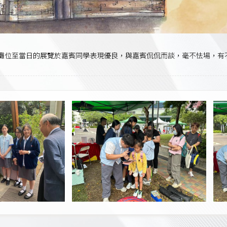
籌備攤位至當日的展覽於嘉賓同學表現優良，與嘉賓侃侃而談，毫不怯場，