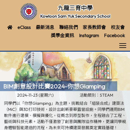
九龍三育中學
Kowloon Sam Yuk Secondary School
eClass
最新消息
聯絡我們
家長教師會
校友會
獎學金資訊
Instagram
Facebook
T
BIM創意設計比賽2024-你想Glamping
2024-11-23 (星期六)
活動類別：STEAM
同學們以「你想Glamping」為主題，挑戰結合「組裝合成」建築法
（MiC）與3D打印技術，設計出創新豪華露營設施。同學們運用BIM
軟件進行建模、模擬與優化，從概念到原型製作，全程融合了工程、
藝術與科技元素。活動不僅激發了創意與團隊協作精神，更讓同學親
身體驗智能建造的流程，為未來可持續建築發展奠定實踐基礎！