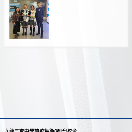
九龍三育中學詩歌舞街(周氏)校舍