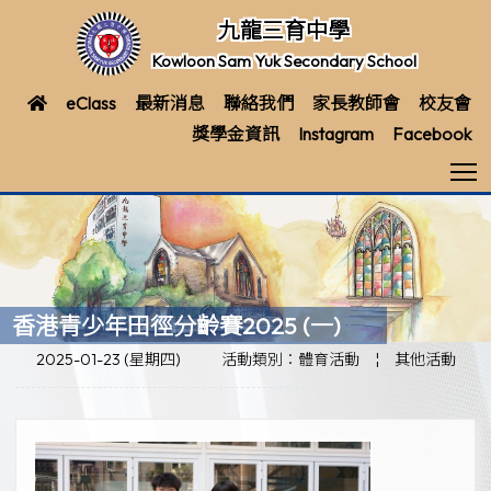
九龍三育中學
Kowloon Sam Yuk Secondary School
eClass
最新消息
聯絡我們
家長教師會
校友會
獎學金資訊
Instagram
Facebook
T
香港青少年田徑分齡賽2025 (一)
2025-01-23 (星期四)
活動類別：體育活動
¦
其他活動