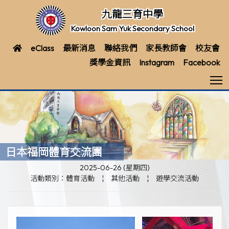
九龍三育中學
Kowloon Sam Yuk Secondary School
eClass
最新消息
聯絡我們
家長教師會
校友會
獎學金資訊
Instagram
Facebook
T
日本福岡體育交流團
2025-06-26 (星期四)
活動類別：體育活動
¦
其他活動
¦
遊學交流活動