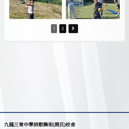
1
2
九龍三育中學詩歌舞街(周氏)校舍