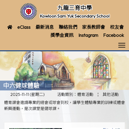
九龍三育中學
Kowloon Sam Yuk Secondary School
eClass
最新消息
聯絡我們
家長教師會
校友會
獎學金資訊
Instagram
Facebook
T
中六健球體驗
2025-11-11 (星期二)
活動類別：體育活動
¦
其他活動
體育課會邀請專業的總會或球會到校，讓學生體驗專業的訓練或體會
新興運動，是次課堂是健球課。