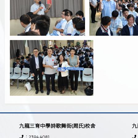
九龍三育中學詩歌舞街(周氏)校舍
九
：2394 4081