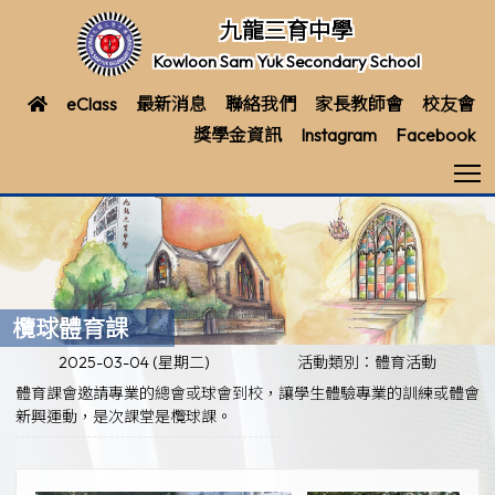
九龍三育中學
Kowloon Sam Yuk Secondary School
eClass
最新消息
聯絡我們
家長教師會
校友會
獎學金資訊
Instagram
Facebook
T
欖球體育課
2025-03-04 (星期二)
活動類別：體育活動
體育課會邀請專業的總會或球會到校，讓學生體驗專業的訓練或體會
新興運動，是次課堂是欖球課。