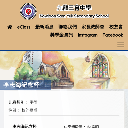
九龍三育中學
Kowloon Sam Yuk Secondary School
eClass
最新消息
聯絡我們
家長教師會
校友會
獎學金資訊
Instagram
Facebook
T
李志海紀念杯
比賽類別： 學術
性質： 校外舉辦
李志海紀念杯
中學組殿軍 3B林業順