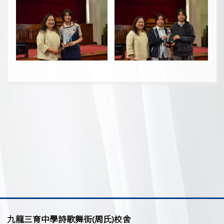
九龍三育中學詩歌舞街(周氏)校舍