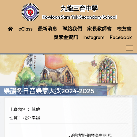
九龍三育中學
Kowloon Sam Yuk Secondary School
eClass
最新消息
聯絡我們
家長教師會
校友會
獎學金資訊
Instagram
Facebook
T
樂韻冬日音樂家大獎2024-2025
比賽類別： 其他
性質： 校外舉辦
5B勞靖賢-鋼琴高中組 冠