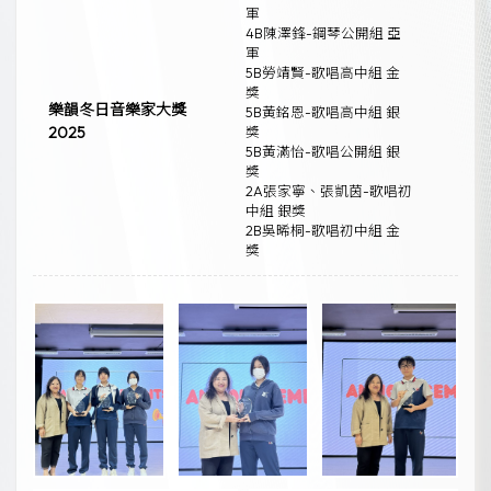
軍
4B陳澤鋒-鋼琴公開組 亞
軍
5B勞靖賢-歌唱高中組 金
獎
樂韻冬日音樂家大獎
5B黃銘恩-歌唱高中組 銀
2025
獎
5B黃滿怡-歌唱公開組 銀
獎
2A張家寧、張凱茵-歌唱初
中組 銀獎
2B吳晞桐-歌唱初中組 金
獎