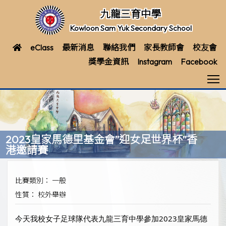
九龍三育中學
Kowloon Sam Yuk Secondary School
eClass
最新消息
聯絡我們
家長教師會
校友會
獎學金資訊
Instagram
Facebook
T
2023皇家馬德里基金會”迎女足世界杯”香
港邀請賽
比賽類別： 一般
性質： 校外舉辦
今天我校女子足球隊代表九龍三育中學參加2023皇家馬德