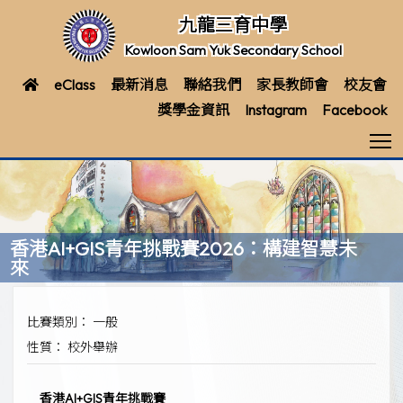
九龍三育中學
Kowloon Sam Yuk Secondary School
eClass
最新消息
聯絡我們
家長教師會
校友會
獎學金資訊
Instagram
Facebook
T
香港AI+GIS青年挑戰賽2026：構建智慧未
來
比賽類別： 一般
性質： 校外舉辦
香港AI+GIS青年挑戰賽