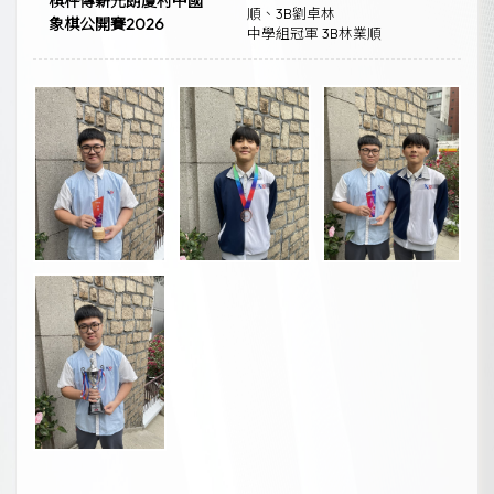
棋枰傳薪元朗廈村中國
順、3B劉卓林
象棋公開賽2026
中學組冠軍 3B林業順