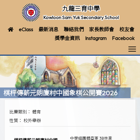
九龍三育中學
Kowloon Sam Yuk Secondary School
eClass
最新消息
聯絡我們
家長教師會
校友會
獎學金資訊
Instagram
Facebook
T
棋枰傳薪元朗廈村中國象棋公開賽2026
比賽類別： 體育
性質： 校外舉辦
中學組團體亞軍 3B林業