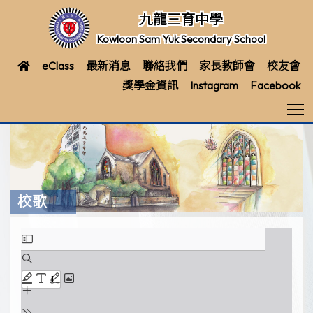
九龍三育中學
Kowloon Sam Yuk Secondary School
eClass
最新消息
聯絡我們
家長教師會
校友會
獎學金資訊
Instagram
Facebook
T
校歌