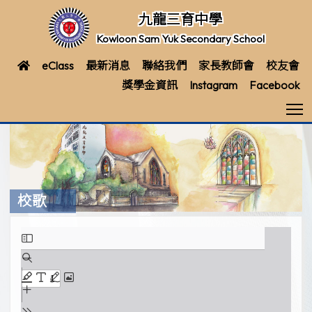
九龍三育中學
Kowloon Sam Yuk Secondary School
eClass
最新消息
聯絡我們
家長教師會
校友會
獎學金資訊
Instagram
Facebook
T
校歌