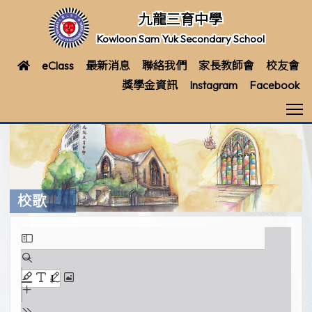
九龍三育中學
Kowloon Sam Yuk Secondary School
eClass
最新消息
聯絡我們
家長教師會
校友會
獎學金資訊
Instagram
Facebook
T
校歌