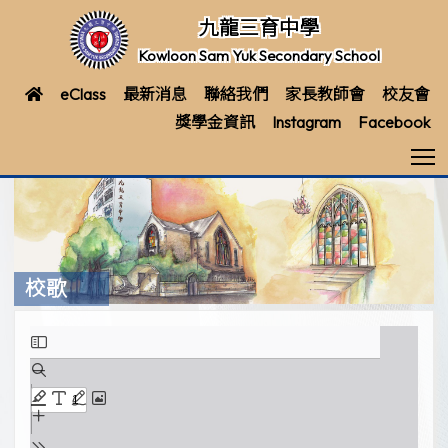
九龍三育中學
Kowloon Sam Yuk Secondary School
eClass
最新消息
聯絡我們
家長教師會
校友會
獎學金資訊
Instagram
Facebook
T
校歌