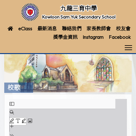
九龍三育中學
Kowloon Sam Yuk Secondary School
eClass
最新消息
聯絡我們
家長教師會
校友會
獎學金資訊
Instagram
Facebook
T
校歌