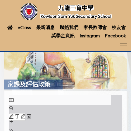
九龍三育中學
Kowloon Sam Yuk Secondary School
eClass
最新消息
聯絡我們
家長教師會
校友會
獎學金資訊
Instagram
Facebook
T
家課及評估政策