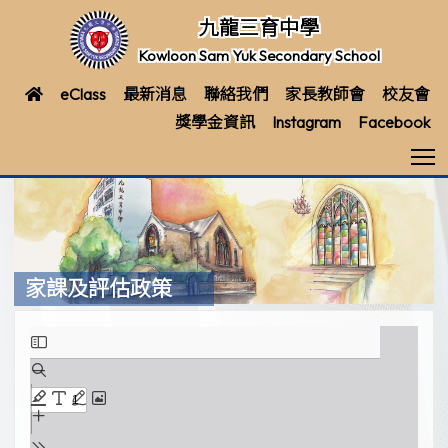
九龍三育中學
Kowloon Sam Yuk Secondary School
eClass
最新消息
聯絡我們
家長教師會
校友會
獎學金資訊
Instagram
Facebook
T
家課及評估政策