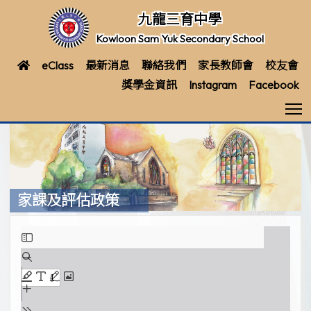
九龍三育中學
Kowloon Sam Yuk Secondary School
eClass
最新消息
聯絡我們
家長教師會
校友會
獎學金資訊
Instagram
Facebook
T
家課及評估政策